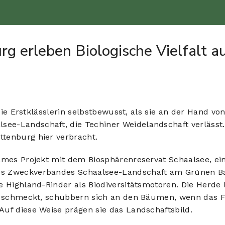
Über u
g erleben Biologische Vielfalt a
 die Erstklässlerin selbstbewusst, als sie an der Hand v
e-Landschaft, die Techiner Weidelandschaft verlässt.
tenburg hier verbracht.
sames Projekt mit dem Biosphärenreservat Schaalsee, e
es Zweckverbandes Schaalsee-Landschaft am Grünen Ba
 Highland-Rinder als Biodiversitätsmotoren. Die Herde l
de schmeckt, schubbern sich an den Bäumen, wenn das F
uf diese Weise prägen sie das Landschaftsbild.