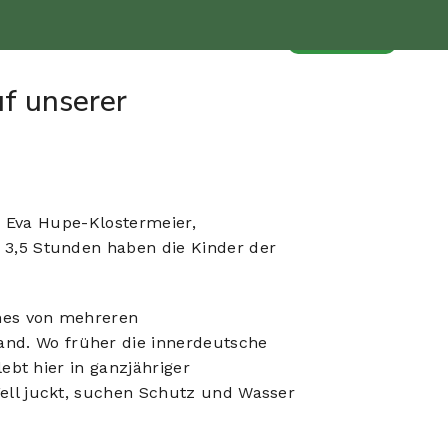
ns
Projekte
Was wir tun
Spenden
uf unserer
on Eva Hupe-Klostermeier,
 3,5 Stunden haben die Kinder der
ines von mehreren
nd. Wo früher die innerdeutsche
ebt hier in ganzjähriger
ell juckt, suchen Schutz und Wasser